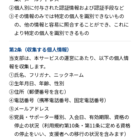
②
個人別に付与された認証情報および認証手段など
③
その情報のみでは特定の個人を識別できないもの
の、他の情報と容易に照合することができ、これに
より特定の個人を識別できるもの
第2条（収集する個人情報）
当支部は、本サービスの運営にあたり、以下の個人情
報を収集します。
①
氏名、フリガナ、ニックネーム
②
生年月日、年齢、性別
③
住所（郵便番号を含む）
④
電話番号（携帯電話番号、固定電話番号）
⑤
メールアドレス
⑥
党員・サポーター種別、入会日、有効期限、資格の
停止の状況（利用規約第10条・第11条に定める資格
の停止をいい、支援者への移行の状況を含みます）