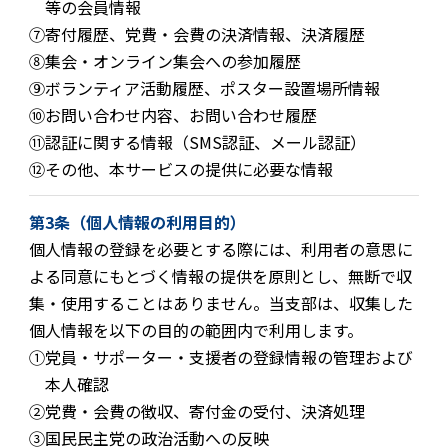
等の会員情報
⑦
寄付履歴、党費・会費の決済情報、決済履歴
⑧
集会・オンライン集会への参加履歴
⑨
ボランティア活動履歴、ポスター設置場所情報
⑩
お問い合わせ内容、お問い合わせ履歴
⑪
認証に関する情報（SMS認証、メール認証）
⑫
その他、本サービスの提供に必要な情報
第3条（個人情報の利用目的）
個人情報の登録を必要とする際には、利用者の意思に
よる同意にもとづく情報の提供を原則とし、無断で収
集・使用することはありません。当支部は、収集した
個人情報を以下の目的の範囲内で利用します。
①
党員・サポーター・支援者の登録情報の管理および
本人確認
②
党費・会費の徴収、寄付金の受付、決済処理
③
国民民主党の政治活動への反映