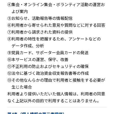
④
集会・オンライン集会・ボランティア活動の運営お
よび案内
⑤
お知らせ、活動報告等の情報配信
⑥
利用者から寄せられた意見や質問などに対する回答
⑦
利用者から請求された資料の提供
⑧
利用者の特性を把握するため、アンケートなどの
データ作成、分析
⑨
党員カード、サポーター会員カードの発送
⑩
本サービスの運営、保守、改善
⑪
不正利用の防止およびセキュリティの確保
⑫
法令に基づく政治資金収支報告書等の作成
⑬
その他なんらかの理由で利用者と接触をする必要が
生じた場合
利用者より提供いただいた個人情報は、利用者の同意
なく上記以外の目的で利用することはありません。