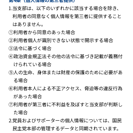
第4条（個人情報の第三者提供）
1.
当支部は、以下のいずれかに該当する場合を除き、
利用者の同意なく個人情報を第三者に提供すること
はありません。
①
利用者から同意のあった場合
②
利用者個人が識別できない状態で開示する場合
③
法令に基づく場合
④
政治資金規正法その他の法令に基づき記載が義務付
けられている場合
⑤
人の生命、身体または財産の保護のために必要があ
る場合
⑥
利用者本人による不正アクセス、脅迫等の違反行為
があった場合
⑦
利用者が第三者に不利益を及ぼすと当支部が判断し
た場合
2.
党員およびサポーターの個人情報については、国民
民主党本部の管理するデータと同期されています。